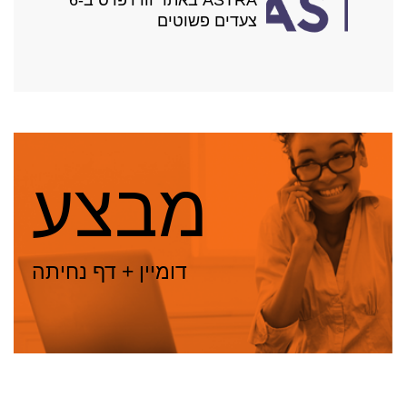
צעדים פשוטים
מבצע
דומיין + דף נחיתה