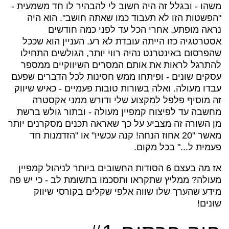
משהו - ובגלל זה היה חשוב לי להבהיר לו חד משמעית -
"הפשטות הזו לא תעבוד כמו שאתה חושב". הוא היה
נראה מופתע, אחרי הכל עד לפני כמה חודשים
אסטרטגיה כזו הייתה עובדת לא רע. העניין הוא שככל
שהפרסום באינטרנט נהיה רווי יותר, הגולשים התחילו
להתרגל לראות את אותם המסרים השיווקיים ממספר
עסקים שונים - ופיתחו ממש חסינות לכל הדברים שפעם
עבדו מעולה. ואלה בשורות טובות פעמיים - כאיש שיווק
זה מוסיף פלפל למקצוע שלי ודורש ממני אקסטרה
מחשבה עד לפיצוח קמפיין מעולה - ובתור גולש ברשת
מן השורה זה מצביע על כך שאראה תכנים מסקרנים יותר
מאשר "20 אחוז הנחה! קנה עכשיו" או "הזדמנות חד
פעמית ל..." בכל מקום.
אז מה בעצם 6 הסודות החשובים ביותר לניהול קמפיין
מעולה? ממליץ שתקראו ותסכמו בתשומת לב - כי יש פה
מידע שהערך שלו שווה אלפי שקלים בקורסי שיווק
שונים!