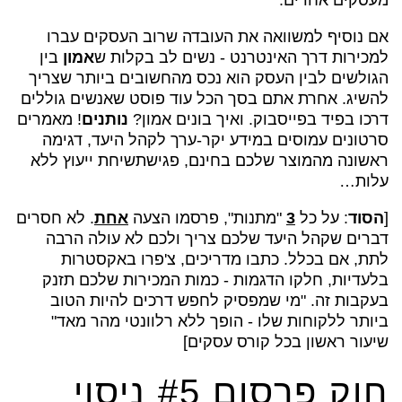
אם נוסיף למשוואה את העובדה שרוב העסקים עברו
למכירות דרך האינטרנט - נשים לב בקלות ש
אמון
בין
הגולשים לבין העסק הוא נכס מהחשובים ביותר שצריך
להשיג. אחרת אתם בסך הכל עוד פוסט שאנשים גוללים
דרכו בפיד בפייסבוק. ואיך בונים אמון?
נותנים
! מאמרים
סרטונים עמוסים במידע יקר-ערך לקהל היעד, דגימה
ראשונה מהמוצר שלכם בחינם, פגישתשיחת ייעוץ ללא
עלות…
[
הסוד
: על כל
3
"מתנות", פרסמו הצעה
אחת
. לא חסרים
דברים שקהל היעד שלכם צריך ולכם לא עולה הרבה
לתת, אם בכלל. כתבו מדריכים, צ'פרו באקסטרות
בלעדיות, חלקו הדגמות - כמות המכירות שלכם תזנק
בעקבות זה. "מי שמפסיק לחפש דרכים להיות הטוב
ביותר ללקוחות שלו - הופך ללא רלוונטי מהר מאד"
שיעור ראשון בכל קורס עסקים]
חוק פרסום #5 ניסוי