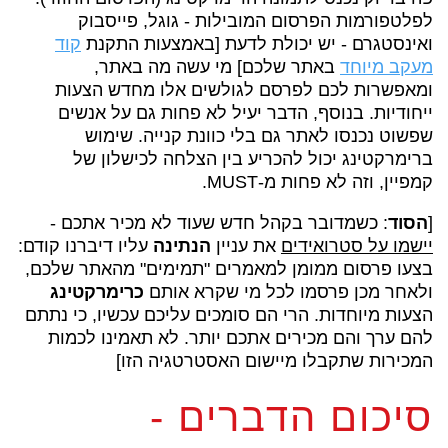
לפלטפורמות הפרסום המובילות - גוגל, פייסבוק
ואינסטגרם - יש יכולת לדעת [באמצעות התקנת
קוד
מעקב מיוחד
באתר שלכם] מי עשה מה באתר,
ומאפשרות לכם לפרסם לגולשים אלו מחדש הצעות
ייחודיות. בנוסף, הדבר יעיל לא פחות גם על אנשים
שפשוט נכנסו לאתר גם בלי כוונת קנייה. שימוש
ברימרקטינג יכול להכריע בין הצלחה לכישלון של
קמפיין, וזה לא פחות מ-MUST.
[
הסוד
: כשמדובר בקהל חדש שעוד לא מכיר אתכם -
יישמו על סטרואידים
את עניין
הנתינה
עליו דיברנו קודם:
בצעו פרסום ממומן למאמרים "תמימים" מהאתר שלכם,
ולאחר מכן פרסמו לכל מי שקרא אותם
כרימרקטינג
הצעות מיוחדות. הרי הם סומכים עליכם עכשיו, כי נתתם
להם ערך והם מכירים אתכם יותר. לא תאמינו לכמות
המכירות שתקבלו מיישום האסטרטגיה הזו]
סיכום הדברים -