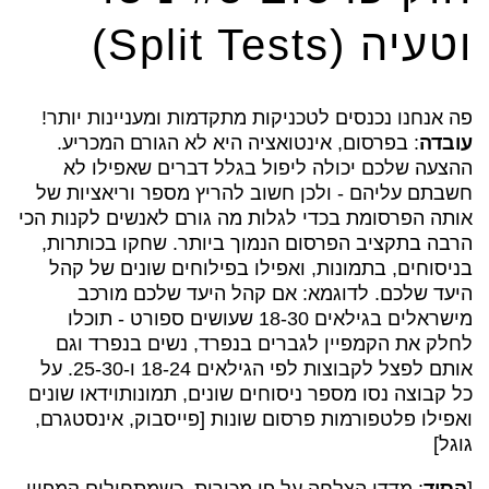
וטעיה (Split Tests)
פה אנחנו נכנסים לטכניקות מתקדמות ומעניינות יותר!
עובדה
: בפרסום, אינטואציה היא לא הגורם המכריע.
ההצעה שלכם יכולה ליפול בגלל דברים שאפילו לא
חשבתם עליהם - ולכן חשוב להריץ מספר וריאציות של
אותה הפרסומת בכדי לגלות מה גורם לאנשים לקנות הכי
הרבה בתקציב הפרסום הנמוך ביותר. שחקו בכותרות,
בניסוחים, בתמונות, ואפילו בפילוחים שונים של קהל
היעד שלכם. לדוגמא: אם קהל היעד שלכם מורכב
מישראלים בגילאים 18-30 שעושים ספורט - תוכלו
לחלק את הקמפיין לגברים בנפרד, נשים בנפרד וגם
אותם לפצל לקבוצות לפי הגילאים 18-24 ו-25-30. על
כל קבוצה נסו מספר ניסוחים שונים, תמונותוידאו שונים
ואפילו פלטפורמות פרסום שונות [פייסבוק, אינסטגרם,
גוגל]
[
הסוד
: מדדו הצלחה על פי מכירות. כשמתחילים קמפיין