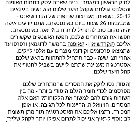
לחוק הראשון במאמר - נניח שאתם עסק בתחום האופנה
והסלבס וגילתם שקהל היעד שלכם הוא נשים בגילאים
25-42, נשואות, מעריצות שרופות של הקרדשיאנס -
שמבזבזות 26 שעות ביום באינסטגרם. אתם יודעים איפה
יהיה מקום טוב להתחיל לרחרח בו? יאפ. באינסטגרם.
חפשו את המתחרים שלכם, חפשו האשטגים שקשורים
אליכם (
#קרדשיאן
ו-
#אופנה
בהמשך לדוגמא) ורפרפו עד
שתמצאו פרסומים וקידומי מוצרים עם אלפי לייקים.
אחרי חצי שעה - כבר תתחיל להתהוות בראש שלכם
אסטרטגיה מעניינת שתרצו ליישם בשביל לחטוף את
קהל היעד שלכם.
[
הסוד
: נסו לזקק את המסרים שהמתחרים שלכם
מפרסמים לכדי חומר הגלם היסודי ביותר - מה בין
השורות גורם להם למשוך את הלקוחות? האם אלה
המסרים, הויזואליה, ההיענות לכל תגובה, או אופן
המכירה. רתמו אליכם את האסטרטגיה תוך מתן תשומת
לב נוסף ל-"איך אני יכול לתרום אפילו יותר לקהל שלי?"]